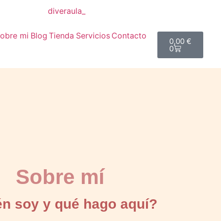
diveraula_
obre mi
Blog
Tienda
Servicios
Contacto
0,00
€
0
Sobre mí
n soy y qué hago aquí?