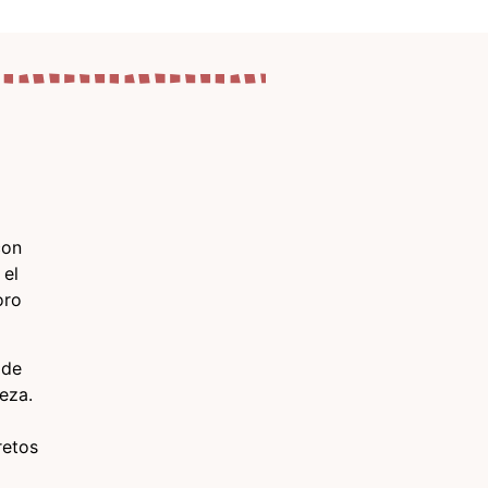
con
 el
oro
 de
eza.
retos