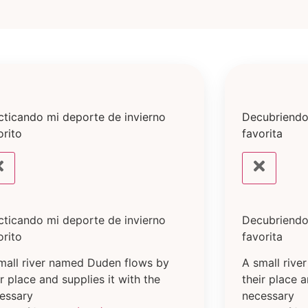
cticando mi deporte de invierno
Decubriendo
orito
favorita
cticando mi deporte de invierno
Decubriendo
orito
favorita
mall river named Duden flows by
A small riv
ir place and supplies it with the
their place a
essary
necessary