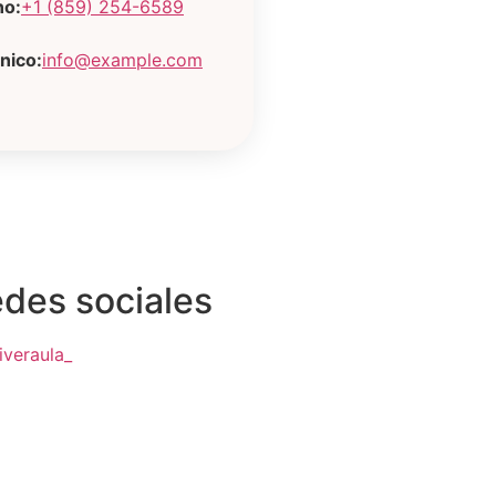
no:
+1 (859) 254-6589
nico:
info@example.com
des sociales
iveraula_